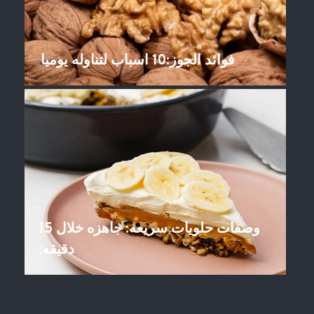
فوائد الجوز:10 اسباب لتناوله یومیا
وصفات حلویات سریعه: جاهزه خلال 15
دقیقه: