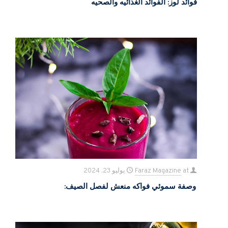
فوائد لوز: الفوائد الغذائیه والصحیه
at
Faraz Magazine
يوليو 23, 2024
وصفة سموئي فواكه منعش لفصل الصیف: