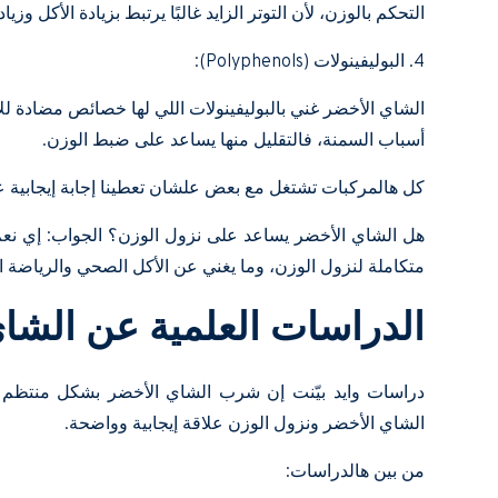
التحكم بالوزن، لأن التوتر الزايد غالبًا يرتبط بزيادة الأكل وزيا
4. البوليفينولات (Polyphenols):
الشاي الأخضر غني بالبوليفينولات اللي لها خصائص مضادة لل
أسباب السمنة، فالتقليل منها يساعد على ضبط الوزن.
كل هالمركبات تشتغل مع بعض علشان تعطينا إجابة إيجابية 
هل الشاي الأخضر يساعد على نزول الوزن؟ الجواب: إي نع
متكاملة لنزول الوزن، وما يغني عن الأكل الصحي والرياضة ا
الدراسات العلمية عن الشا
دراسات وايد بيّنت إن شرب الشاي الأخضر بشكل منتظم م
الشاي الأخضر ونزول الوزن علاقة إيجابية وواضحة.
من بين هالدراسات: