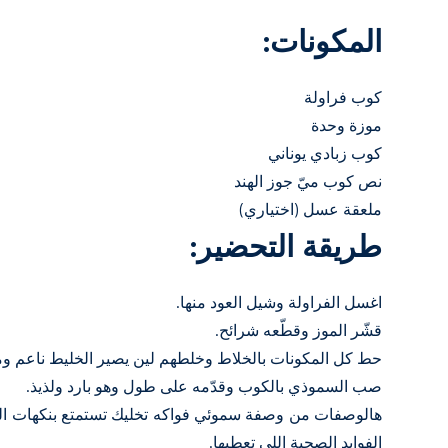
المكونات:
كوب فراولة
موزة وحدة
كوب زبادي يوناني
نص كوب ميّ جوز الهند
ملعقة عسل (اختياري)
طريقة التحضير:
اغسل الفراولة وشيل العود منها.
قشّر الموز وقطّعه شرائح.
حط كل المكونات بالخلاط وخلطهم لين يصير الخليط ناعم و
صب السموذي بالكوب وقدّمه على طول وهو بارد ولذيذ.
هالوصفات من وصفة سموئي فواكه تخليك تستمتع بنكهات ال
الفوايد الصحية اللي تعطيها.