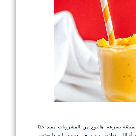
متصّه بسرعة. هالنوع من المشروبات مفيد جدًا
 أو اللي يتعافون من مرض. وبسبب إنه ما يحتوي