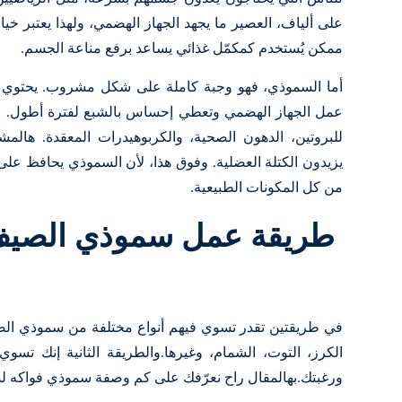
على ألياف، العصير ما يجهد الجهاز الهضمي، ولهذا يعتبر خ
ممكن يُستخدم كمكمّل غذائي يساعد برفع مناعة الجسم.
أما السموذي، فهو وجبة كاملة على شكل مشروب. يحتوي ع
عمل الجهاز الهضمي وتعطي إحساس بالشبع لفترة أطول. وب
للبروتين، الدهون الصحية، والكربوهيدرات المعقدة. هالمش
يزيدون الكتلة العضلية. وفوق هذا، لأن السموذي يحافظ على
من كل المكونات الطبيعية.
طريقة عمل سموذي الصي
في طريقتين تقدر تسوي فيهم أنواع مختلفة من سموذي الص
الكرز، التوت، الشمام، وغيرها.والطريقة الثانية إنك 
ورغبتك.بهالمقال راح نعرّفك على كم وصفة سموذي فواكه لذي