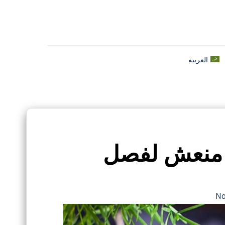
العربية
 منعش لفصل
N