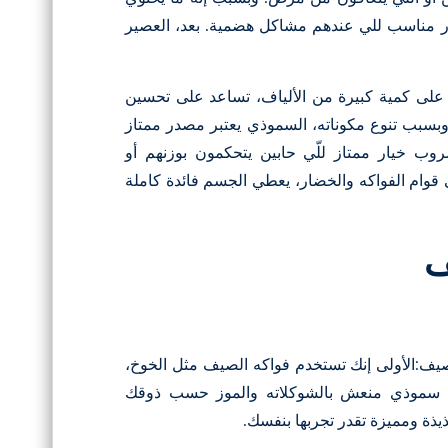
يار مناسب للي عندهم مشاكل هضمية. بعد، العصير
لى كمية كبيرة من الألياف، تساعد على تحسين
سبب تنوع مكوناته، السموذي يعتبر مصدر ممتاز
روب خيار ممتاز للّي حابين يتحكمون بوزنهم أو
 قوام الفواكه والخضار، يعطي الجسم فائدة كاملة
ف
يف:الأولى إنك تستخدم فواكه الصيف مثل الخوخ،
تسوي سموذي منعش بالشوكلاته والموز حسب ذوقك
ذة ومميزة تقدر تجربها بنفسك.