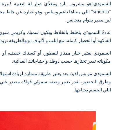
السموذي هو مشروب بارد ومغذّي صار له شعبية كبيرة بال
“smooth” اللي معناها ناعم وسلس، وهو عبارة عن خلط م
لين يصير بقوام متجانس.
عادةً السموذي ينخلط بالخلاط ويكون سميك وكريمي شوي. 
الفاكهة أو الخضار كاملة، مع اللب والألياف، وبهالطريقة تزيد ق
السموذي يعتبر خيار ممتاز للفطور، أو كسناك خفيف، أو 
مكوناته تقدر تختارها حسب ذوقك واحتياجاتك الغذائية.
السموذي مو بس لذيذ، بعد يعتبر طريقة ممتازة لزيادة استهلا
وطرق التحضير، تقدر تعتبر
وصفة سموئي فواكه
مصدر غني ب
اللي الجسم يحتاجها.