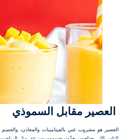
العصير مقابل السموذي
العصير هو مشروب غني بالفيتامينات والمعادن، والجسم ي
للناس اللي يحتاجون يغذّون جسمهم بسرعة، مثل الرياضيين