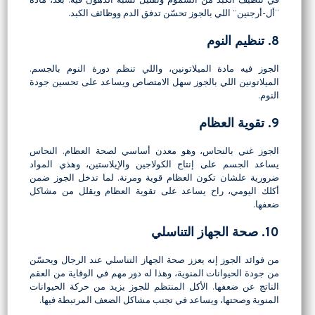
في تنظيف الكبد من السموم وتقليل نسبة الدهون فيه. بعد، مادة
“أل-أرجنين” اللي بالجوز تحسّن تدفق الدم ووظائف الكبد.
8. تنظيم النوم
الجوز فيه مادة الميلاتونين، واللي تنظم دورة النوم بالجسم.
الميلاتونين اللي بالجوز سهل الامتصاص ويساعد على تحسين جودة
النوم.
9. تقوية العظام
الجوز غني بالنحاس، وهو معدن أساسي لصحة العظام. النحاس
يساعد الجسم على إنتاج الكولاجين والإيلاستين، وهذي المواد
ضرورية علشان تكون العظام قوية ومرنة. لما تدخل الجوز ضمن
أكلك اليومي، راح يساعد على تقوية العظام ويقلل من مشاكل
ضعفها.
10. صحة الجهاز التناسلي
من فوائد الجوز إنه يعزز صحة الجهاز التناسلي عند الرجال ويحسّن
من جودة الحيوانات المنوية، وهذا له دور مهم في الوقاية من العقم
الناتج عن ضعفها. الأكل المنتظم للجوز يزيد من حركة الحيوانات
المنوية وصحتها، ويساعد في تجنب مشاكل الضعف المرتبطة فيها.