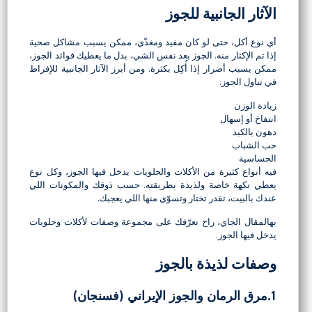
الآثار الجانبية للجوز
أي نوع أكل، حتى لو كان مفيد ومغذّي، ممكن يسبب مشاكل صحية
إذا تم الإكثار منه. الجوز بعد نفس الشي، بدل ما يعطيك فوائد الجوز،
ممكن يسبب أضرار إذا أُكِل بكثرة. ومن أبرز الآثار الجانبية للإفراط
في تناول الجوز:
زيادة الوزن
انتفاخ أو إسهال
دهون بالكبد
حب الشباب
الحساسية
فيه أنواع كثيرة من الأكلات والحلويات يدخل فيها الجوز، وكل نوع
يعطي نكهة خاصة ولذيذة بطريقته. حسب ذوقك والمكونات اللي
عندك بالبيت، تقدر تختار وتسوّي منها اللي يعجبك.
بهالمقال الجاي، راح نعرّفك على مجموعة وصفات لأكلات وحلويات
يدخل فيها الجوز.
وصفات لذيذة بالجوز
1.مرق الرمان والجوز الإيراني (فسنجان)