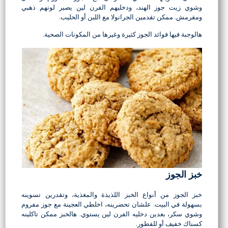
وشوي زيت جوز الهند، ودخليهم الفرن لين يصير لونهم ذهبي
ومقرمش. ممكن تقدمين الجرانولا مع اللبن أو الحليب.
هالوجبة فيها فوائد الجوز كثيرة وغيرها من المكونات الصحية.
خبز الجوز
خبز الجوز من أنواع الخبز اللذيذة والمغذية، وتقدرين تسوينه
بسهولة في البيت. علشان تحضرينه، اخلطي العجينة مع جوز مفروم
وشوي سكر، بعدين دخليه الفرن لين يستوي. هالخبز ممكن تاكلينه
كسناك خفيف أو للفطور.