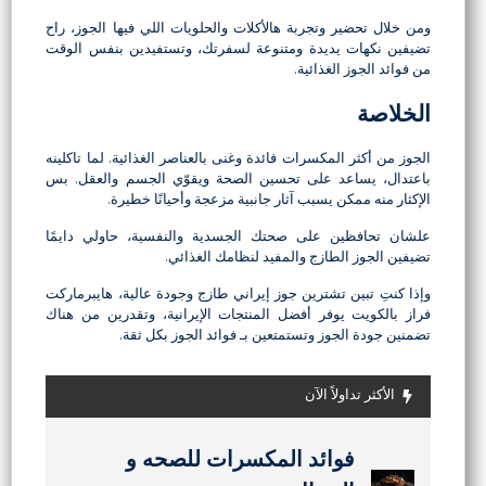
ومن خلال تحضير وتجربة هالأكلات والحلويات اللي فيها الجوز، راح
تضيفين نكهات يديدة ومتنوعة لسفرتك، وتستفيدين بنفس الوقت
من فوائد الجوز الغذائية.
الخلاصة
الجوز من أكثر المكسرات فائدة وغنى بالعناصر الغذائية. لما تاكلينه
باعتدال، يساعد على تحسين الصحة ويقوّي الجسم والعقل. بس
الإكثار منه ممكن يسبب آثار جانبية مزعجة وأحيانًا خطيرة.
علشان تحافظين على صحتك الجسدية والنفسية، حاولي دايمًا
تضيفين الجوز الطازج والمفيد لنظامك الغذائي.
وإذا كنتِ تبين تشترين جوز إيراني طازج وجودة عالية، هايبرماركت
فراز بالكويت يوفر أفضل المنتجات الإيرانية، وتقدرين من هناك
تضمنين جودة الجوز وتستمتعين بـ فوائد الجوز بكل ثقة.
الأكثر تداولاً الآن
كيفية صنع اللافاشاك في المنزل:
كيفية صنع اللافاشاك في المنزل:
فوائد المکسرات للصحه و
فوائد الجوز:10 اسباب لتناوله
وصفات حلویات سریعه: جاهزه
وصفات حلویات سریعه: جاهزه
دليل كامل للفاكهة الفارسية
دليل كامل للفاكهة الفارسية