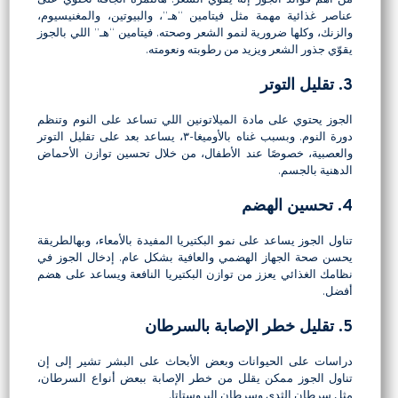
عناصر غذائية مهمة مثل فيتامين “هـ”، والبيوتين، والمغنيسيوم،
والزنك، وكلها ضرورية لنمو الشعر وصحته. فيتامين “هـ” اللي بالجوز
يقوّي جذور الشعر ويزيد من رطوبته ونعومته.
3. تقليل التوتر
الجوز يحتوي على مادة الميلاتونين اللي تساعد على النوم وتنظم
دورة النوم. وبسبب غناه بالأوميغا-٣، يساعد بعد على تقليل التوتر
والعصبية، خصوصًا عند الأطفال، من خلال تحسين توازن الأحماض
الدهنية بالجسم.
4. تحسين الهضم
تناول الجوز يساعد على نمو البكتيريا المفيدة بالأمعاء، وبهالطريقة
يحسن صحة الجهاز الهضمي والعافية بشكل عام. إدخال الجوز في
نظامك الغذائي يعزز من توازن البكتيريا النافعة ويساعد على هضم
أفضل.
5. تقليل خطر الإصابة بالسرطان
دراسات على الحيوانات وبعض الأبحاث على البشر تشير إلى إن
تناول الجوز ممكن يقلل من خطر الإصابة ببعض أنواع السرطان،
مثل سرطان الثدي وسرطان البروستاتا.