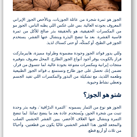
الجوز هو ثمرة شجرة من عائلة الجوزيات، وبالأخص الجوز الإيراني
المعروف بجودته العالية. بس على عكس اللي يظنه الناس، الجوز مو
من المكسرات الحقيقية، هو بالحقيقة بذر صالح للأكل من ثمرة
قاسية القشرة. بعد ما تنضج البذرة وينشال عنها القشر، يستخدم
الجوز في الطبخ، أو كمنكّه، أو حتى كسناك لذيذ.
وللي يدور
فوائد الجوز
وجودة مضمونة وطراوة مميزة، هايبرماركت
فراز بالكويت يوفر أجود أنواع الجوز الطازج. المحل معروف بتوفيره
منتجات إيرانية ومكسرات متنوعة بجودة عالية. لما تتسوق من فراز،
تضمن إنك تحصل على جوز طازج وتستمتع بـ فوائد الجوز الطبيعية
وطعمه اللذيذ، مع تشكيلة من البذور والمكسرات اللي تفيد الجسم
وتعطي نشاط وحيوية.
شنو هو الجوز؟
الجوز هو نوع من الثمار يسمونه “الثمرة الدرّاقية”، وفيه بذر وحدة
تنبت من شجرة الجوز، ويُستخدم عادة بعد ما ينضج تمامًا. لما تنضج
الثمرة وينشال عنها الغلاف الأخضر، يبين القشر الخشبي الصلب
والمجعد للجوز. هذا القشر الخشبي غالبًا يكون من قطعتين، وأحيانًا
من ثلاث أو أربع قطع.