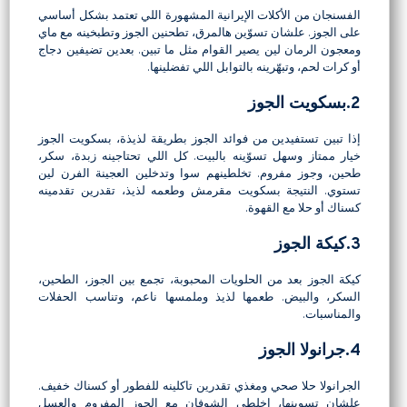
الفسنجان من الأكلات الإيرانية المشهورة اللي تعتمد بشكل أساسي
على الجوز. علشان تسوّين هالمرق، تطحنين الجوز وتطبخينه مع ماي
ومعجون الرمان لين يصير القوام مثل ما تبين. بعدين تضيفين دجاج
أو كرات لحم، وتبهّرينه بالتوابل اللي تفضلينها.
2.بسكويت الجوز
إذا تبين تستفيدين من فوائد الجوز بطريقة لذيذة، بسكويت الجوز
خيار ممتاز وسهل تسوّينه بالبيت. كل اللي تحتاجينه زبدة، سكر،
طحين، وجوز مفروم. تخلطينهم سوا وتدخلين العجينة الفرن لين
تستوي. النتيجة بسكويت مقرمش وطعمه لذيذ، تقدرين تقدمينه
كسناك أو حلا مع القهوة.
3.كيكة الجوز
كيكة الجوز بعد من الحلويات المحبوبة، تجمع بين الجوز، الطحين،
السكر، والبيض. طعمها لذيذ وملمسها ناعم، وتناسب الحفلات
والمناسبات.
4.جرانولا الجوز
الجرانولا حلا صحي ومغذي تقدرين تاكلينه للفطور أو كسناك خفيف.
علشان تسوينها، اخلطي الشوفان مع الجوز المفروم والعسل