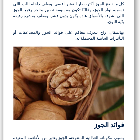
كل ما نضج الجوز أكثر، صار القشر أقسى، ويغلف داخله اللب اللي
نسميه نواة الجوز، وغالبًا تكون مقسومة نصين بحاجز رفيع. الجوز
اللي نشوفه بالأسواق عادة يكون بدون قشر، ومغلف بقشرة رقيقة
بنّية اللون.
بهالمقال، راح نتعرف معاكم على فوائد الجوز والمضاعفات أو
التأثيرات الجانبية المحتملة له.
فوائد الجوز
بسبب مكوناته الغذائية المتنوعة، الجوز يعتبر من الأطعمة المفيدة