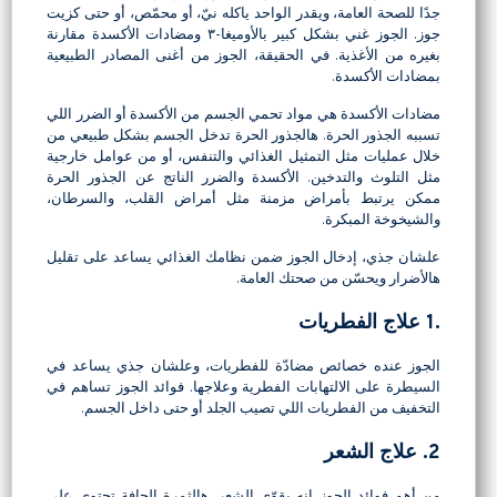
جدًا للصحة العامة، ويقدر الواحد ياكله نيّ، أو محمّص، أو حتى كزيت
جوز. الجوز غني بشكل كبير بالأوميغا-٣ ومضادات الأكسدة مقارنة
بغيره من الأغذية. في الحقيقة، الجوز من أغنى المصادر الطبيعية
بمضادات الأكسدة.
مضادات الأكسدة هي مواد تحمي الجسم من الأكسدة أو الضرر اللي
تسببه الجذور الحرة. هالجذور الحرة تدخل الجسم بشكل طبيعي من
خلال عمليات مثل التمثيل الغذائي والتنفس، أو من عوامل خارجية
مثل التلوث والتدخين. الأكسدة والضرر الناتج عن الجذور الحرة
ممكن يرتبط بأمراض مزمنة مثل أمراض القلب، والسرطان،
والشيخوخة المبكرة.
علشان جذي، إدخال الجوز ضمن نظامك الغذائي يساعد على تقليل
هالأضرار ويحسّن من صحتك العامة.
.1 علاج الفطريات
الجوز عنده خصائص مضادّة للفطريات، وعلشان جذي يساعد في
السيطرة على الالتهابات الفطرية وعلاجها. فوائد الجوز تساهم في
التخفيف من الفطريات اللي تصيب الجلد أو حتى داخل الجسم.
2. علاج الشعر
من أهم فوائد الجوز إنه يقوّي الشعر. هالثمرة الجافة تحتوي على