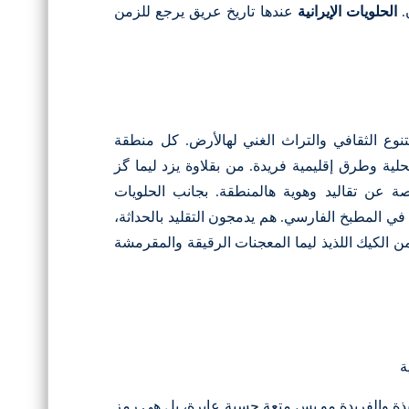
.
الحلويات الإيرانية
عندها تاريخ عريق يرجع للزمن
التنوع الثقافي والتراث الغني لهالأرض. كل منطقة
لية وطرق إقليمية فريدة. من بقلاوة يزد ليما گز
ة عن تقاليد وهوية هالمنطقة.
بجانب الحلويات
ي المطبخ الفارسي. هم يدمجون التقليد بالحداثة،
ن الكيك اللذيذ ليما المعجنات الرقيقة والمقرمشة
ة
لذيذة والفريدة مو بس متعة حسية عابرة، بل هي رمز