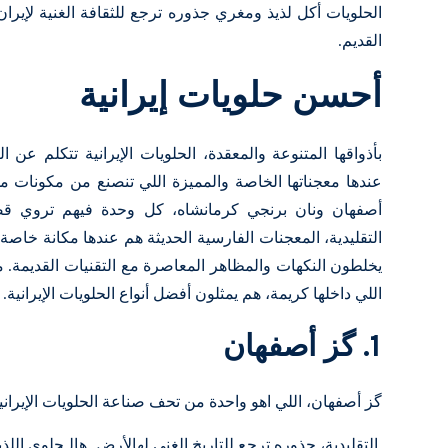
الحلويات أكل لذيذ ومغري جذوره ترجع للثقافة الغنية لإيران
القديم.
أحسن حلويات إيرانية
بأذواقها المتنوعة والمعقدة، الحلويات الإيرانية تتكلم عن 
عندها معجناتها الخاصة والمميزة اللي تنصنع من مكونات مح
أصفهان ونان برنجي كرمانشاه، كل وحدة فيهم تروي قص
التقليدية، المعجنات الفارسية
الحديثة هم عندها مكانة خاصة ف
يخلطون النكهات والمظاهر المعاصرة مع التقنيات القديمة. م
اللي داخلها كريمة، هم يمثلون أفضل أنواع الحلويات الإيرانية.
1. گز أصفهان
گز أصفهان، اللي اهو واحدة من تحف صناعة الحلويات الإيراني
التقليدية، جذوره ترجع للتاريخ الغني لهالأرض. هالـحلوى ال