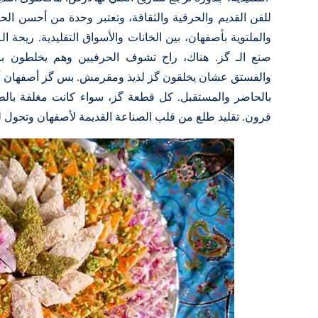
للفن القديم والحرفية والثقافة، وتعتبر وحدة من أحسن الحلو
والملتوية بأصفهان، بين الخانات والأسواق التقليدية. ريحة ا
صنع الـ گز. هناك، راح تشوف الحرفيين وهم يخلطون ببر
والفستق عشان يخلقون گز لذيذ ومقرمش. بس گز أصفهان أك
بالحاضر والمستقبل. كل قطعة گز، سواء كانت مغلفة بال
قرون. تقليد طلع من قلب الصناعة القديمة لأصفهان وتحول ل