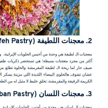
2. معجنات اللطيفة (Latifeh Pastry)
معجنات الـ لطيفة هي وحدة من أحسن الحلويات الإيرانية، وا
أكثر من مجرد معجنات بسيطة؛ هي تستحضر ذكريات طفولة 
صيف حار لما ريحة الـ لطيفة المقرمشة والحلوة تطلع من
عشان تشوف هالحلوى البيضاء اللذيذة اللي مزينة بسكر الب
الكريمة الرقيقة والمقرمشة، تخلق خليط لا مثيل له من الطع
3. معجنات اللسان (Zaban Pastry)
معجنات الـ لسان هي وحدة من أحسن الحلويات الإيرانية. ه