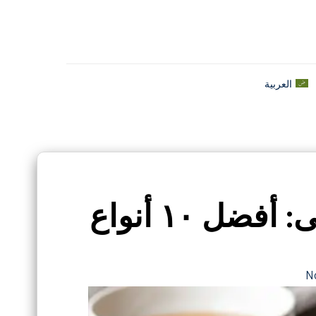
العربية
حلويات إيرانية لا تُنسى: أفضل ١٠ أنواع
N