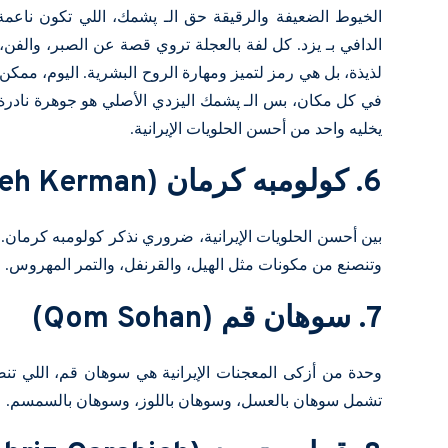
الخيوط الضعيفة والرقيقة حق الـ پشمك، اللي تكون ناعمة 
الدافي بـ يزد. كل لفة بالعجلة تروي قصة عن الصبر، والف
لذيذة، بل هي رمز لتميز ومهارة الروح البشرية. اليوم، ممك
في كل مكان، بس الـ پشمك اليزدي الأصلي هو جوهرة نادرة و
يخليه واحد من أحسن الحلويات الإيرانية.
6. كولومبه كرمان (Kolompeh Kerman)
بين أحسن الحلويات الإيرانية، ضروري نذكر كولومبه كرمان. ك
وتنصنع من مكونات مثل الهيل، والقرنفل، والتمر المهروس.
7. سوهان قم (Qom Sohan)
وحدة من أزكى المعجنات الإيرانية هي سوهان قم، اللي تنصنع 
تشمل سوهان بالعسل، وسوهان باللوز، وسوهان بالسمسم.