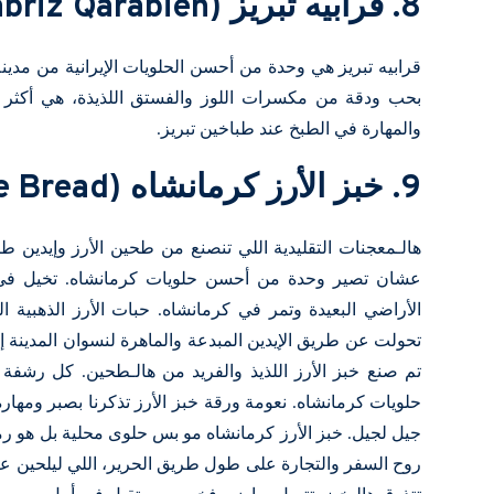
8. قرابيه تبريز (Tabriz Qarabieh)
قرابيه تبريز هي وحدة من أحسن الحلويات الإيرانية من مدينة ت
بحب ودقة من مكسرات اللوز والفستق اللذيذة، هي أكثر 
والمهارة في الطبخ عند طباخين تبريز.
9. خبز الأرز كرمانشاه (Kermanshah Rice Bread)
هالـمعجنات التقليدية اللي تنصنع من طحين الأرز وإيدين ط
عشان تصير وحدة من أحسن حلويات كرمانشاه. تخيل في ا
الأراضي البعيدة وتمر في كرمانشاه. حبات الأرز الذهبية 
تحولت عن طريق الإيدين المبدعة والماهرة لنسوان المدينة إ
تم صنع خبز الأرز اللذيذ والفريد من هالـطحين. كل رشفة 
حلويات كرمانشاه. نعومة ورقة خبز الأرز تذكرنا بصبر ومهارة
جيل لجيل. خبز الأرز كرمانشاه مو بس حلوى محلية بل هو رمز 
روح السفر والتجارة على طول طريق الحرير، اللي ليلحين ع