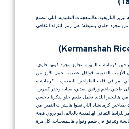
بريز التاريخية. هالـمعجنات التقليدية، اللي تنصنع
من مجرد حلوى بسيطة؛ هي رمز للثراء الثقافي
باخين كرمانشاه المهرة تتجاوز مجرد كونها حلوى،
لأزمنة القديمة، قوافل عظيمة تحمل الأرز من
اللي تمر في قلب الطواحين الصغيرة بـ كرمانشاه
لى طحين ناعم ورقيق. بعدين، بعناية وحذر كبيرين،
من هالـخبز اللذيذ تحمل طعم حلو يذكرنا بأحسن
 طباخين كرمانشاه اللي نقلوا هالـتراث الثمين من
للرابط الثقافي لهالمدينة بالعالم. اهو يروي قصة
ايشة وتتدفق في طعم وقوام هالـمعجنات. كل مرة