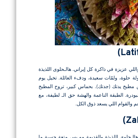
للي عزيزة في ذاكرة كل إيراني. هالـحلوى اللذيذة
حلوة، ولمّات سعيدة، ودفء العائلة. تخيل يوم
 مطبخ يدتك (جدتك). بحماس كبير، تروح المطبخ
ودرة. الطبقة الناعمة والهشة حق الـ لطيفة، مع
م والقوام اللي يسعد ذوق الكل.
الـحلوى اللذيذة والقديمة مو بس متعة حسية ما