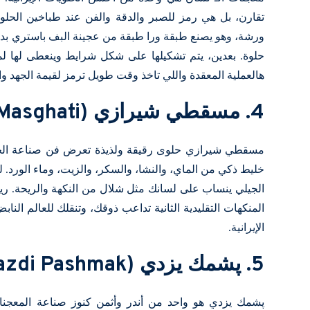
تقارن، بل هي رمز للصبر والدقة والفن عند طباخين الحلوي
ورشة، وهو يصنع طبقة ورا طبقة من عجينة البف باستري بد
حلوة. بعدين، يتم تشكيلها على شكل شرايط وينعطى لها 
هالعملية المعقدة واللي تاخذ وقت طويل ترمز لقيمة الجهد والمث
4. مسقطي شيرازي (Shirazi Masghati)
مسقطي شيرازي حلوى رقيقة ولذيذة تعرض فن صناعة الحلوي
خليط ذكي من الماي، والنشا، والسكر، والزيت، وماء الورد.
الجيلي ينساب على لسانك مثل شلال من النكهة والريحة. ريح
المنكهات التقليدية الثانية تداعب ذوقك، وتنقلك للعالم النا
الإيرانية.
5. پشمك يزدي (Yazdi Pashmak)
پشمك يزدي هو واحد من أندر وأثمن كنوز صناعة المعجنات ا