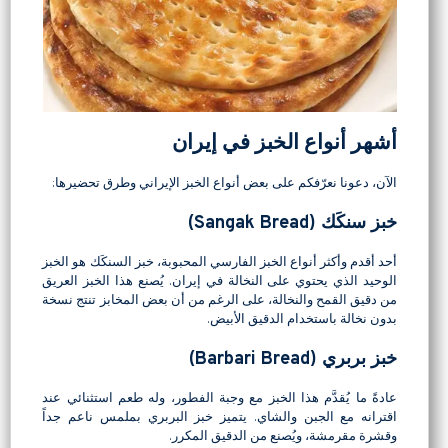
أشهر أنواع الخبز في إيران
الآن، دعونا نعرّفكم على بعض أنواع الخبز الإيراني وطرق تحضيرها:
خبز سنكَك (Sangak Bread)
أحد أقدم وأكثر أنواع الخبز الفارسي المحبوبة، خبز السنكَك هو الخبز
الوحيد الذي يحتوي على النخالة في إيران. يُصنع هذا الخبز العريق
من دقيق القمح والنخالة، على الرغم من أن بعض المخابز تنتج نسخة
بدون نخالة باستخدام الدقيق الأبيض.
خبز بربري (Barbari Bread)
عادةً ما يُقدَّم هذا الخبز مع وجبة الفطور، وله طعم استثنائي عند
اقترانه مع الجبن والشاي. يتميز خبز البربري بملمس ناعم جداً
وقشرة مقرمشة، ويُصنع من الدقيق المكرر.