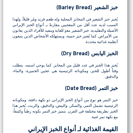
خبز الشعير (Barley Bread)
يُخبز خبز الشعير في المخابز المحلية وله طعم فريد ومُر قليلاً، ولهذا
السبب لديه عدد أقل من المعجبين مقارنةً بـ أنواع الخبز الإيراني
الأصيلة والتقليدية. خبز الشعير مغذٍ للغاية ومفيد للأفراد الذين يعانون
من الأمراض. كما يُعتبر خبز حمية، ويستهلكه الأشخاص الذين يتبعون
أنظمة غذائية محددة.
الخبز اليابس (Dry Bread)
يُخبز هذا الخبز في عدد قليل من المخابز. كما يوحي اسمه، يتطلب
وقتاً أطول للخبز، ومكوناته الرئيسية هي عجين الخميرة، والماء،
والدقيق.
خبز التمر (Date Bread)
خبز التمر هو نوع من أنواع الخبز الإيراني ذو نكهة دافئة، ومكوناته
الرئيسية تشمل التمر، والسكر، والبيض، والدقيق، والزيت. يُخبز هذا
الخبز بطريقة مختلفة في الفرن. يتميز خبز التمر بكونه رطباً وكثيفاً،
مع نكهة تمر غنية.
القيمة الغذائية لـ أنواع الخبز الإيراني