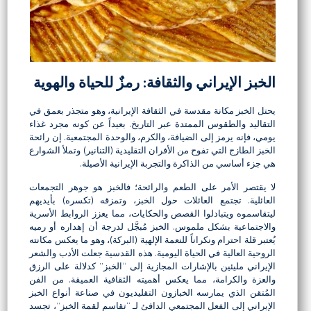
الخبز الإيراني والثقافة: رمزٌ للحياة والهوية
يحتل الخبز مكانة مقدسة في الثقافة الإيرانية، وهو متجذر بعمق في
التقاليد والطقوس الممتدة عبر التاريخ. بعيداً عن كونه مجرد غذاء
يومي، فإنه يرمز إلى الضيافة، والكرم، والوحدة المجتمعية. إن رائحة
الخبز الطازج التي تفوح من الأفران التقليدية (التنانير) وتملأ الشوارع
هي جزء أساسي من الذاكرة والتجربة الإيرانية الأصيلة.
لا يقتصر الأمر على الطعم والرائحة؛ فالخبز هو جوهر التجمعات
العائلية. تجتمع العائلات حول الخبز، وتمزقه (تكسره) بأيديهم
ليتقاسموه ويتبادلوا القصص والحكايات، مما يعزز الروابط الأسرية
والاجتماعية بشكل ملموس. الخبز مُبجَّل لدرجة أن إهداره أو رميه
يُعتبر قلة احترام ونكراناً للنعمة الإلهية (البركة)، وهو ما يعكس مكانته
الروحية العالية في الحياة اليومية. هذه القدسية جعلت الأدب والشعر
الإيراني مليئين بالإشارات المجازية إلى “الخبز” كدلالة على الرزق
والعزة والكرامة، مما يعكس أهميته الثقافية العميقة. من الفن
المُتقن الذي يمارسه الخبازون التقليديون في صناعة أنواع الخبز
الإيراني إلى الفعل المجتمعي الدافئ لـ “تقاسم لقمة الخبز”، تجسد