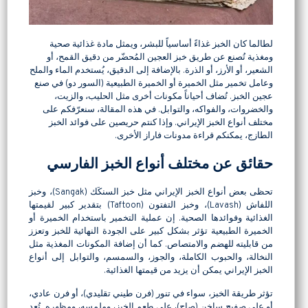
لطالما كان الخبز غذاءً أساسياً للبشر، ويمثل مادة غذائية صحية
ومغذية تُصنع عن طريق خبز العجين المُحضّر من دقيق القمح، أو
الشعير، أو الأرز، أو الذرة. بالإضافة إلى الدقيق، يُستخدم الماء والملح
وعامل تخمير مثل الخميرة أو الخميرة الطبيعية (السور دو) في صنع
عجين الخبز. تُضاف أحياناً مكونات أخرى مثل الحليب، والزيت،
والخضروات، والفواكه، والتوابل. في هذه المقالة، سنعرّفكم على
مختلف أنواع الخبز الإيراني. وإذا كنتم حريصين على
فوائد الخبز
الطازج
، يمكنكم قراءة مدونات فاراز الأخرى.
حقائق عن مختلف أنواع الخبز الفارسي
تحظى بعض أنواع الخبز الإيراني مثل خبز السنكَك (Sangak)، وخبز
اللفاش (Lavash)، وخبز التفتون (Taftoon) بتقدير كبير لقيمتها
الغذائية وفوائدها الصحية. إن عملية التخمير باستخدام الخميرة أو
الخميرة الطبيعية تؤثر بشكل كبير على الجودة النهائية للخبز وتعزز
من قابليته للهضم والامتصاص. كما أن إضافة المكونات المغذية مثل
النخالة، والحبوب الكاملة، والجوز، والسمسم، والتوابل إلى أنواع
الخبز الإيراني يمكن أن يزيد من قيمتها الغذائية.
تؤثر طريقة الخبز، سواء في تنور (فرن طيني تقليدي)، أو فرن عادي،
أو على صفيح ساخن (صاج)، على طعم الخبز، وملمسه، ومظهره. تُعد