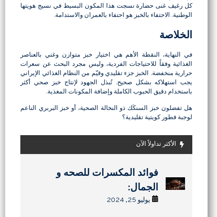
كل رغيف غنى حضارة نسجت هذا المكون البسيط في نسيج هويتها
الوطنية. الاحتفاء بالخبز هو احتفاء بالعمران والاستدامة.
الخلاصة
في النهاية، النقطة الأهم هي اختيار خبز متوازن وغني بالعناصر
الغذائية وفقاً للاحتياجات الفردية، وليس مجرد البحث عن سعرات
حرارية منخفضة. الخبز جزء تقليدي وقيّم من النظام الغذائي الإيراني
يجب استهلاكه بشكل صحيح. تُبذل الجهود لإنتاج خبز صحي أكثر
باستخدام دقيق الحبوب الكاملة وإضافة المكونات المغذية.
هل تفضلون خبز السنكَك ذو النخالة الصحية، أو خبز البربري الناعم
لوجبة فطور كويتية تقليدية؟
الأكثر تداولاً الآن
كيفية صنع اللافاشاك في المنزل:
كيفية صنع اللافاشاك في المنزل:
فوائد المکسرات للصحه و
فوائد الجوز:10 اسباب لتناوله
وصفات حلویات سریعه: جاهزه
وصفات حلویات سریعه: جاهزه
دليل كامل للفاكهة الفارسية
دليل كامل للفاكهة الفارسية
یومیا
خلال 15 دقیقه:
خلال 15 دقیقه:
الجمال:
المجففة
المجففة
يوليو 24, 2024
يوليو 25, 2024
يوليو 24, 2024
سبتمبر 11, 2025
سبتمبر 11, 2025