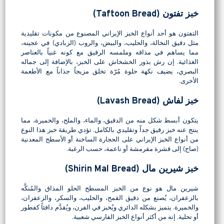
خبز تفتون (Taftoon Bread)
التفتون هو أحد أنواع الخبز الإيراني المصنوع من مكونات تقليدية
مثل دقيق النخالة، والحليب، والبيض، والروب (الزبادي) في عجينه،
مما يساهم في مذاقه وملمسه الرقيق مع كونه غنياً بالعناصر
الغذائية. إن رش بذور الخشخاش على الخبز، بالإضافة إلى جماله
البصري، يضيف نكهة حلوة مُرّة تخلق مزيجاً جذاباً مع الأطعمة
الأخرى.
خبز لفاش (Lavash Bread)
يتكون أبسط شكل منه من الدقيق، والماء، والملح، والخميرة، مما
ينتج عنه خبز رقيق جداً وتقليدي بالكامل. تؤدي طريقة خبز هذا النوع
من أنواع الخبز الإيراني على الحجارة الساخنة أو الأسطح المعدنية
(صاج) إلى قشرة مقرمشة أو ناعمة، حسب الرغبة.
خبز شيرين مال (Shirin Mal Bread)
شيرين مال هو نوع من الخبز المسطح الحلو المذاق والمُنكَّه
بالزعفران، يُصنع من دقيق القمح، والحليب، والسكر، والزعفران،
والخميرة. يتميز بشكله الدائري ويُخبز في الفرن، ويُقدَّم دافئاً كفطور
أو تحلية. إنه من أكثر أنواع الخبز الفارسي شعبية.