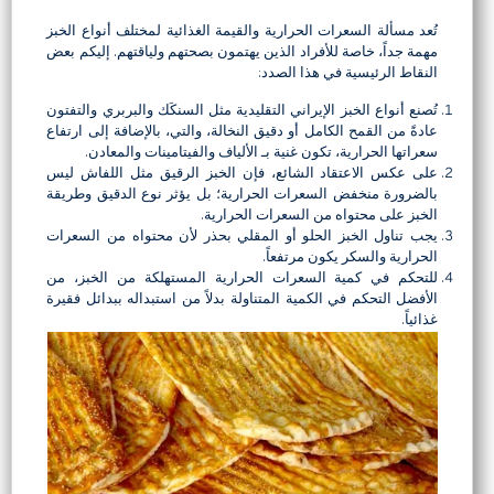
تُعد مسألة السعرات الحرارية والقيمة الغذائية لمختلف أنواع الخبز
مهمة جداً، خاصة للأفراد الذين يهتمون بصحتهم ولياقتهم. إليكم بعض
النقاط الرئيسية في هذا الصدد:
تُصنع أنواع الخبز الإيراني التقليدية مثل السنكَك والبربري والتفتون
عادةً من القمح الكامل أو دقيق النخالة، والتي، بالإضافة إلى ارتفاع
سعراتها الحرارية، تكون غنية بـ الألياف والفيتامينات والمعادن.
على عكس الاعتقاد الشائع، فإن الخبز الرقيق مثل اللفاش ليس
بالضرورة منخفض السعرات الحرارية؛ بل يؤثر نوع الدقيق وطريقة
الخبز على محتواه من السعرات الحرارية.
يجب تناول الخبز الحلو أو المقلي بحذر لأن محتواه من السعرات
الحرارية والسكر يكون مرتفعاً.
للتحكم في كمية السعرات الحرارية المستهلكة من الخبز، من
الأفضل التحكم في الكمية المتناولة بدلاً من استبداله ببدائل فقيرة
غذائياً.