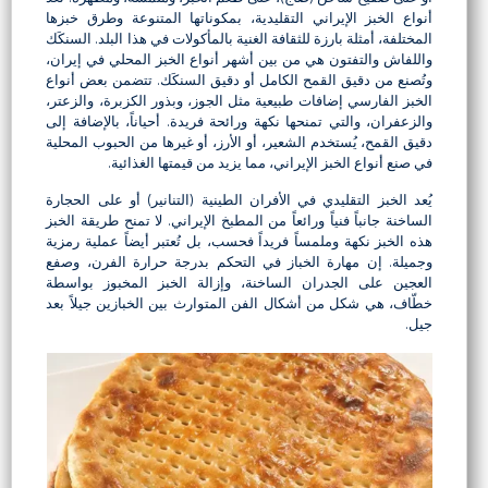
أنواع الخبز الإيراني التقليدية، بمكوناتها المتنوعة وطرق خبزها
المختلفة، أمثلة بارزة للثقافة الغنية بالمأكولات في هذا البلد. السنكَك
واللفاش والتفتون هي من بين أشهر أنواع الخبز المحلي في إيران،
وتُصنع من دقيق القمح الكامل أو دقيق السنكَك. تتضمن بعض أنواع
الخبز الفارسي إضافات طبيعية مثل الجوز، وبذور الكزبرة، والزعتر،
والزعفران، والتي تمنحها نكهة ورائحة فريدة. أحياناً، بالإضافة إلى
دقيق القمح، يُستخدم الشعير، أو الأرز، أو غيرها من الحبوب المحلية
في صنع أنواع الخبز الإيراني، مما يزيد من قيمتها الغذائية.
يُعد الخبز التقليدي في الأفران الطينية (التنانير) أو على الحجارة
الساخنة جانباً فنياً ورائعاً من المطبخ الإيراني. لا تمنح طريقة الخبز
هذه الخبز نكهة وملمساً فريداً فحسب، بل تُعتبر أيضاً عملية رمزية
وجميلة. إن مهارة الخباز في التحكم بدرجة حرارة الفرن، وصفع
العجين على الجدران الساخنة، وإزالة الخبز المخبوز بواسطة
خطّاف، هي شكل من أشكال الفن المتوارث بين الخبازين جيلاً بعد
جيل.