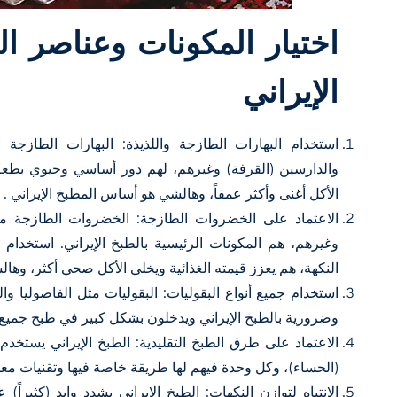
اختيار المكونات وعناصر ا
الإيراني
استخدام البهارات الطازجة واللذيذة: البهارات الطازجة و
والدارسين (القرفة) وغيرهم، لهم دور أساسي وحيوي بطعم 
الأكل أغنى وأكثر عمقاً، وهالشي هو أساس المطبخ الإيراني .
الاعتماد على الخضروات الطازجة: الخضروات الطازجة مث
وغيرهم، هم المكونات الرئيسية بالطبخ الإيراني. استخدام 
النكهة، هم يعزز قيمته الغذائية ويخلي الأكل صحي أكثر، وهال
استخدام جميع أنواع البقوليات: البقوليات مثل الفاصوليا 
وضرورية بالطبخ الإيراني ويدخلون بشكل كبير في طبخ جميع أن
الاعتماد على طرق الطبخ التقليدية: الطبخ الإيراني يستخ
(الحساء)، وكل وحدة فيهم لها طريقة خاصة فيها وتقنيات معينة
الانتباه لتوازن النكهات: الطبخ الإيراني يشدد وايد (كثيراً