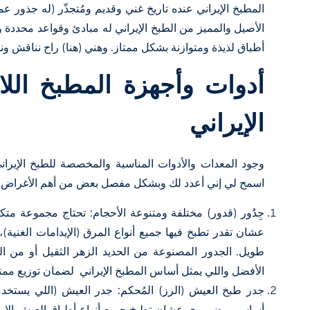
المطبخ الإيراني عنده تاريخ غني وقديم ومُتجذّر (له جذور ع
الأصيل والمميز من الطبخ الإيراني له مبادئ وقواعد محدد
أطباق لذيذة ومتوازنة بشكل ممتاز. وهني (هنا) راح نناقش 
أدوات وأجهزة المطبخ الل
الإيراني
وجود المعدات والأدوات المناسبة والمخصصة للطبخ الإيران
اسمح لي إني أعدد لك وبشكل مفصل بعض من أهم الأغراض وا
جِدُور (قدور) مختلفة ومتنوعة الأحجام: تحتاج مجموعة متك
عشان تقدر تطبخ فيها جميع أنواع المرق (الإيدامات الغنية)
طويل. الجدور المصنوعة من الحديد الزهر الثقيل أو من الس
الأفضل واللي يمثل أساس المطبخ الإيراني لضمان توزيع ممتا
جدر طبخ العيش (الرز) المُحكم: جدر العيش (اللي يستخ