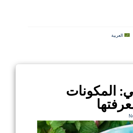
العربية
ي: المكونات
عرفتها
N