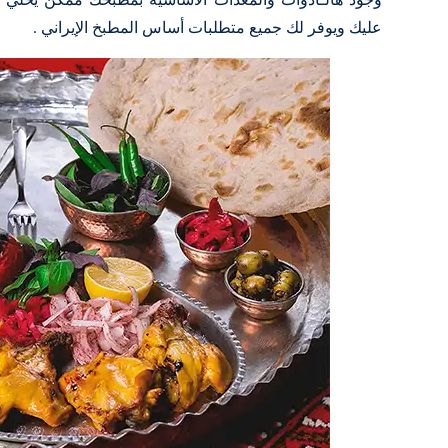
وجود هالـأدوات والمعدات الأساسية بمطبخك ممكن يخلي عمل
عليك ويوفر لك جميع متطلبات أساس المطبخ الإيراني .