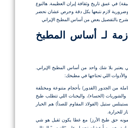
ميقة) في عمق تاريخ وثقافة إيران العظيمة. هالنوع
ة وضرورية لازم نتبعها بكل دقة وحرص عشان نحضر
ونشرح بالتفصيل بعض من أساس المطبخ الإيراني
ازمة لـ أساس المطبخ
ي يعتبر بلا شك واحد من أساس المطبخ الإيراني.
لأدوات اللي تحتاجها في مطبخك:
املة من الجدور (القدور) بأحجام متنوعة ومختلفة
، والشوربات (الحساء)، واليخنات اللي تتطلب طبخ
تينلس ستيل (الفولاذ المقاوم للصدأ) هم الخيار
ز للحرارة.
دمونه حق طبخ الأرز) مع غطا يكون ثقيل هو شي