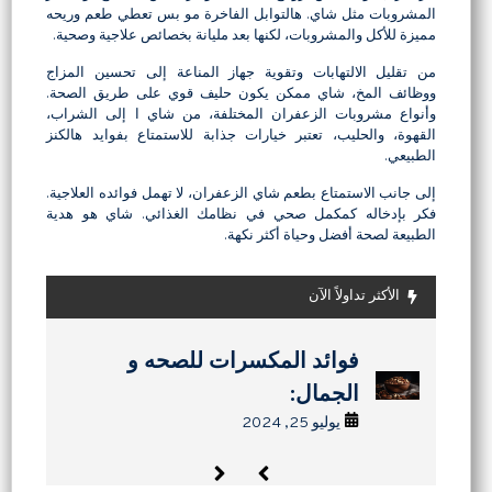
المشروبات مثل شاي. هالتوابل الفاخرة مو بس تعطي طعم وريحه
مميزة للأكل والمشروبات، لكنها بعد مليانة بخصائص علاجية وصحية.
من تقليل الالتهابات وتقوية جهاز المناعة إلى تحسين المزاج
ووظائف المخ، شاي ممكن يكون حليف قوي على طريق الصحة.
وأنواع مشروبات الزعفران المختلفة، من شاي ا إلى الشراب،
القهوة، والحليب، تعتبر خيارات جذابة للاستمتاع بفوايد هالكنز
الطبيعي.
إلى جانب الاستمتاع بطعم شاي الزعفران، لا تهمل فوائده العلاجية.
فكر بإدخاله كمكمل صحي في نظامك الغذائي. شاي هو هدية
الطبيعة لصحة أفضل وحياة أكثر نكهة.
الأكثر تداولاً الآن
كيفية صنع اللافاشاك في المنزل:
كيفية صنع اللافاشاك في المنزل:
فوائد المکسرات للصحه و
فوائد الجوز:10 اسباب لتناوله
وصفات حلویات سریعه: جاهزه
وصفات حلویات سریعه: جاهزه
دليل كامل للفاكهة الفارسية
دليل كامل للفاكهة الفارسية
یومیا
خلال 15 دقیقه:
خلال 15 دقیقه:
الجمال:
المجففة
المجففة
يوليو 24, 2024
يوليو 25, 2024
يوليو 24, 2024
سبتمبر 11, 2025
سبتمبر 11, 2025