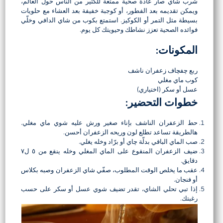
شرب شاي صار عادة صحية ممتعة للكثير من الناس حول العالم،
ويمكن تقديمه بعد الفطور، أو كوجبة خفيفة بعد العشاء مع حلويات
بسيطة مثل التمر أو الكوكيز. استمتع بكوب من شاي الدافي وخلّي
فوائده الصحية تعزز نشاطك وحيويتك كل يوم.
المكونات:
ربع چفچاف زعفران ناشف
كوب ماي مغلي
عسل أو سكر (اختياري)
خطوات التحضير:
حط الزعفران الناشف بإناء صغير ورش عليه شوي ماي مغلي.
هالطريقة تساعد تطلع لون وريحه الزعفران أحسن.
صب الماي الباقي بدلّة چاي أو برّاد وخله يغلي.
ضيف الزعفران المنقوع على الماي المغلي وخله ينقع من ٥ ل٧
دقايق.
عقب ما يخلص الوقت المطلوب، صفّي شاي الزعفران وصبه بكلاس
أو فنجان.
إذا تبي تحلي الشاي، تقدر تضيف شوي عسل أو سكر على حسب
رغبتك.