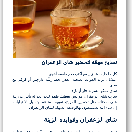
نصايح مهمّة لتحضير شاي الزعفران
كل ما خليت شاي ينقع أكثر، صار طعمه أقوى.
علشان تزيد الفوايد الصحية، تقدر تحط رشّة دارچين أو كركم مع
شاي.
شاي ممكن تشربه حار أو بارد.
شرب شاي الزعفران مو بس يعطيك طعم لذيذ، بعد له تأثيرات زينة
على صحتك، مثل تحسين المزاج، تقوية المناعة، وتقليل الالتهابات.
إن شاء الله تستمتعون بهالوصفة السهلة لشاي الزعفران.
شاي الزعفران وفوايده الزينة
شاي مشروب دافي وملون وله طعم وريحة مميّزة، ويقدر يعطيك