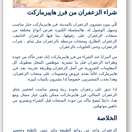
شراء الزعفران من فرز هايبرماركت
للّي يبون يشترون الزعفران بالمدينة، فرز هايبرماركت خيار مناسب
وسهل الوصول له. هالسلسلة الكبيرة تعرض أنواع مختلفة من
منتجات الزعفران على رفوفها، بما فيها الزعفران الناشف،
الزعفران الطازج، ومنتجات مرتبطة بالزعفران مثل شاي ، شراب
الزعفران، وحتى الحلويات بالزعفران.
من المزايا عند الشراء من فرز هايبرماركت إنك تقدر تتأكد من جودة
وطزاجة الزعفران قبل ما تشتريه. موظفين المحل يعطونك كل
المعلومات الضرورية عن أصل الزعفران وطريقة تخزينه. بعد، فرز
هايبرماركت غالباً يقدم عروض وخصومات على منتجات الزعفران،
وهذا يجذب المشتريين، خصوصاً إذا يشترون بكميات كبيرة.
إذا تدور على زعفران بجودة زينة وسعر مناسب لتحضير شاي
الزعفران المثالي، فرز هايبرماركت ممكن يكون خيار ممتاز. ومع
هذا، دايمًا يُنصح تتأكد من جودة المنتجات قبل الشراء وتشتري من
بائعين موثوقين.
الخلاصة
الزعفران واحد من روائع الطبيعة وكنز ثمين بالطبخ وتحضير