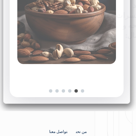
کسرات
ه و
ال:
ات
[…]
من نحن
تواصل معنا