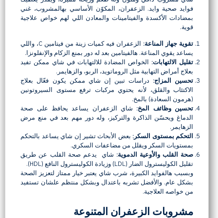
فوايد صحية وايد. الزعفران، المكوّن الأساسي بهالمشروب، غني
بمضادات الأكسدة والفيتامينات والمعادن اللي لهم خواص علاجية
قوية.
تقوية جهاز المناعة
:
الزعفران فيه كميات زينة من فيتامين C، واللي
يساعد يقوي المناعة. هالفيتامين بعد له دور بمنع الزكام والإنفلونزا.
تقليل الالتهابات
:
الخواص المضادة للالتهابات في شاي ممكن تفيد
بعلاج أمراض التهابية مثل الروماتويد، الربو، والزهايمر.
تحسين المزاج
:
دراسات تبين إن شاي ممكن يكون فعّال بعلاج
الاكتئاب والقلق، لأنه يحتوي مركبات ترفع مستوى السيروتونين
(هرمون السعادة) بالمخ.
تحسين وظائف المخ
:
شاي الزعفران يساعد يحافظ على صحة
الدماغ ويحسّن الذاكرة والتركيز، وله دور مهم بعد في منع مرض
الزهايمر.
التحكم بمستوى السكر
:
بعض الأبحاث تشير إن شاي يساعد بالتحكم
بمستويات السكر ويقلل من مضاعفات السكري.
صحة القلب والأوعية الدموية
:
شاي يدعم صحة القلب عن طريق
تقليل الكوليسترول الضار (LDL) وزيادة الكوليسترول النافع (HDL).
وبسبب هالفوايد الكبيرة، شرب شاي يعتبر خيار ممتاز لتعزيز الصحة
بشكل عام. والأفضل تشربه باعتدال وبشكل منتظم علشان تستفيد
من خواصه العلاجية.
مشروبات الزعفران المتنوعة