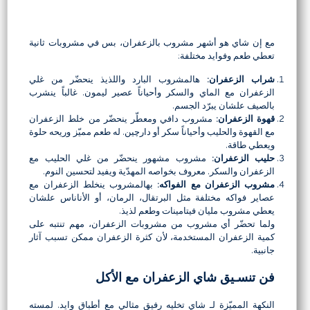
مع إن شاي هو أشهر مشروب بالزعفران، بس في مشروبات ثانية
تعطي طعم وفوايد مختلفة:
شراب الزعفران
:
هالمشروب البارد واللذيذ ينحضّر من غلي
الزعفران مع الماي والسكر وأحياناً عصير ليمون. غالباً ينشرب
بالصيف علشان يبرّد الجسم.
قهوة الزعفران
:
مشروب دافي ومعطّر ينحضّر من خلط الزعفران
مع القهوة والحليب وأحياناً سكر أو دارچين. له طعم مميّز وريحه حلوة
ويعطي طاقة.
حليب الزعفران
:
مشروب مشهور ينحضّر من غلي الحليب مع
الزعفران والسكر. معروف بخواصه المهدّية ويفيد لتحسين النوم.
مشروب الزعفران مع الفواكه
:
بهالمشروب ينخلط الزعفران مع
عصاير فواكه مختلفة مثل البرتقال، الرمان، أو الأناناس علشان
يعطي مشروب مليان فيتامينات وطعم لذيذ.
ولما تحضّر أي مشروب من مشروبات الزعفران، مهم تنتبه على
كمية الزعفران المستخدمة، لأن كثرة الزعفران ممكن تسبب آثار
جانبية.
فن تنسـيق شاي الزعفران مع الأكل
النكهة المميّزة لـ شاي تخليه رفيق مثالي مع أطباق وايد. لمسته