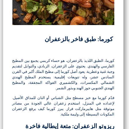
كورما: طبق فاخر بالزعفران
كورما، الطبق اللذيذ بالزعفران، هو حساء كريمي يجمع بين المطبخ
الفارسي والهندي. يحتوي على الزعفران، الزبادي، والتوابل لتقديم
وجبة غنية وعطرية. يعود أصل كورما إلى مطبخ الملك أكبر في القرن
السادس عشر، وله تنويعات إقليمية: يستخدم المطبخ الهندي
الشمالي المكسرات، والكشميري الفواكه المجففة، والمطبخ
الهندي الجنوبي جوز الهند وبذور الشمر.
قدّم كورما مع خبز مسطح مثل الشباتي أو النان للمذاق الأصيل.
لإعداده في المنزل، استخدم زعفران عالي الجودة من مصادر
موثوقة مثل هايبرماركت فراز. يبرز كورما كيف يرفع الزعفران
المكونات البسيطة إلى وليمة ملكية.
ريزوتو الزعفران: متعة إيطالية فاخرة