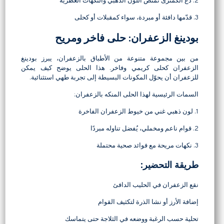
2. دع الكمثرى تمتص اللون الذهبي والنكهات العطرية
3. قدّمها دافئة أو مبردة، سواء كمقبلات أو كحلى
بودينغ الزعفران: حلى فاخر ومريح
من بين مجموعة متنوعة من الأطباق بالزعفران، يبرز بودينغ
الزعفران كحلى كريمي وفاخر. هذا الحلى يوضح كيف يمكن
للزعفران أن يحوّل المكونات البسيطة إلى تجربة طهي استثنائية.
السمات الرئيسية لهذا الحلى المنكه بالزعفران:
1. لون ذهبي غني من خيوط الزعفران الفاخرة
2. قوام ناعم ومخملي، يُفضل تناوله مبردًا
3. نكهات مريحة مع فوائد صحية محتملة
طريقة التحضير:
نقع الزعفران في الحليب الدافئ
إضافة الأرز أو نشا الذرة لتكثيف القوام
تحلية حسب الرغبة ووضعه في الثلاجة حتى يتماسك