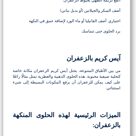
انقع كريمة الطهي بخيوط الزعفران
أضف السكر والجيلاتين (أو بديل نباتي)
اختياري: أضف الفانيليا أو ماء الورد لإضافة عمق في النكهة
برد الحلوى حتى تتماسك
آيس كريم بالزعفران
من بين الأطباق المتنوعة، يحتل آيس كريم الزعفران مكانة خاصة
كتحلية صيفية محبوبة. هذه الحلوى الذهبية والعطرية تمثل مثالًا رائعًا
على كيف يمكن للزعفران أن يرفع المكونات البسيطة إلى شيء
استثنائي.
الميزات الرئيسية لهذه الحلوى المنكهة
بالزعفران: