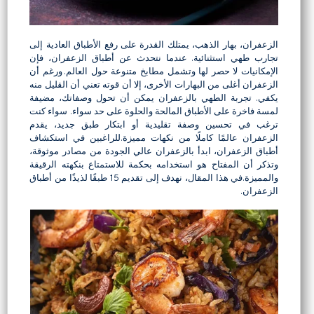
الزعفران، بهار الذهب، يمتلك القدرة على رفع الأطباق العادية إلى
تجارب طهي استثنائية. عندما نتحدث عن أطباق الزعفران، فإن
الإمكانيات لا حصر لها وتشمل مطابخ متنوعة حول العالم. ورغم أن
الزعفران أغلى من البهارات الأخرى، إلا أن قوته تعني أن القليل منه
يكفي. تجربة الطهي بالزعفران يمكن أن تحول وصفاتك، مضيفة
لمسة فاخرة على الأطباق المالحة والحلوة على حد سواء. سواء كنت
ترغب في تحسين وصفة تقليدية أو ابتكار طبق جديد، يقدم
الزعفران عالمًا كاملًا من نكهات مميزة.للراغبين في استكشاف
أطباق الزعفران، ابدأ بالزعفران عالي الجودة من مصادر موثوقة،
وتذكر أن المفتاح هو استخدامه بحكمة للاستمتاع بنكهته الرقيقة
والمميزة.في هذا المقال، نهدف إلى تقديم 15 طبقًا لذيذًا من
أطباق
الزعفران.