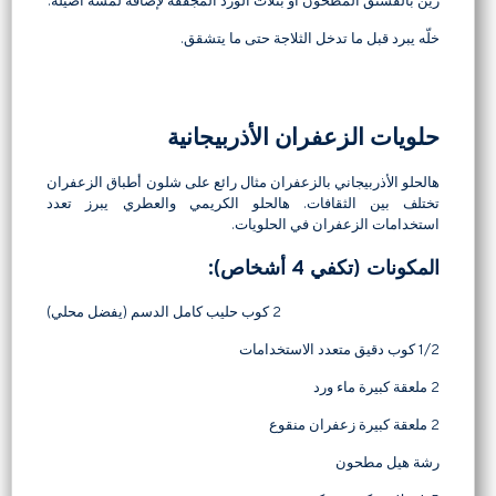
زيّن بالفستق المطحون أو بتلات الورد المجففة لإضافة لمسة أصيلة.
خلّه يبرد قبل ما تدخل الثلاجة حتى ما يتشقق.
حلويات الزعفران الأذربيجانية
هالحلو الأذربيجاني بالزعفران مثال رائع على شلون أطباق الزعفران
تختلف بين الثقافات. هالحلو الكريمي والعطري يبرز تعدد
استخدامات الزعفران في الحلويات.
المكونات (تكفي 4 أشخاص):
2 كوب حليب كامل الدسم (يفضل محلي)
1/2 كوب دقيق متعدد الاستخدامات
2 ملعقة كبيرة ماء ورد
2 ملعقة كبيرة زعفران منقوع
رشة هيل مطحون