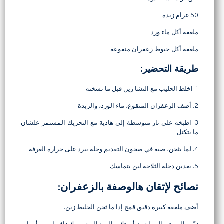
50 غرام زبدة
ملعقة أكل ماء ورد
ملعقة أكل خيوط زعفران منقوعة
طريقة التحضير:
1. اخلط الحليب مع النشا زين قبل ما تسخنه.
2. أضف الزعفران المنقوع، ماء الورد، والزبدة.
3. اطبخه على نار متوسطة إلى هادية مع التحريك المستمر علشان
ما يتكتل.
4. لما يثخن، صبه في صحون التقديم وخله يبرد على حرارة الغرفة.
5. بعدين دخله الثلاجة لين يتماسك.
نصائح لإتقان هالوصفة بالزعفران:
أضف ملعقة كبيرة دقيق قمح إذا ما ثخن الخليط زين.