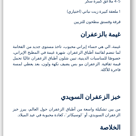
4-5 ملاعق كبيرة سكر
1 ملعقة كبيرة زيت نباتي (اختياري)
قرفة وفستق مطحون للتزيين
غيمة بالزعفران
غيمة، الي هي حساء إيراني محبوب، تاخذ مستوى جديد من الفخامة
لما تنضم لقائمة أطباق الزعفران. شهرة غيمة في المطبخ الإيراني،
خصوصًا للمناسبات الدينية، تبين شلون أطباق الزعفران غالبًا تحمل
قيمة ثقافية. الزعفران مو بس يضيف نكهة ولون، بعد يعطي لمسة
فاخرة للأكلة.
خبز الزعفران السويدي
من بين تشكيلة واسعة من أطباق الزعفران حول العالم، يبرز خبز
الزعفران السويدي، أو “لوسيكاتر”، كعادة محبوبة في عيد الميلاد.
الخلاصة