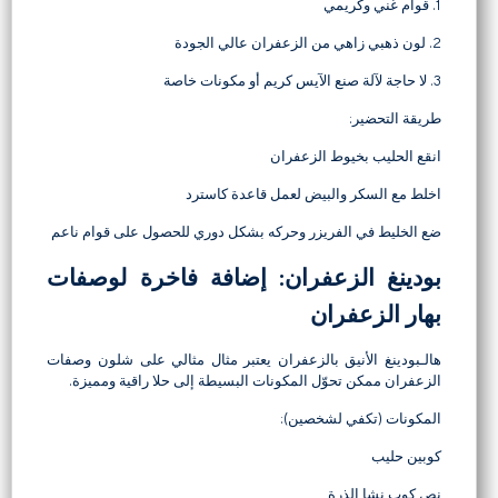
1. قوام غني وكريمي
2. لون ذهبي زاهي من الزعفران عالي الجودة
3. لا حاجة لآلة صنع الآيس كريم أو مكونات خاصة
طريقة التحضير:
انقع الحليب بخيوط الزعفران
اخلط مع السكر والبيض لعمل قاعدة كاسترد
ضع الخليط في الفريزر وحركه بشكل دوري للحصول على قوام ناعم
بودينغ الزعفران: إضافة فاخرة لوصفات
بهار الزعفران
هالـبودينغ الأنيق بالزعفران يعتبر مثال مثالي على شلون وصفات
الزعفران ممكن تحوّل المكونات البسيطة إلى حلا راقية ومميزة.
المكونات (تكفي لشخصين):
كوبين حليب
نص كوب نشا الذرة