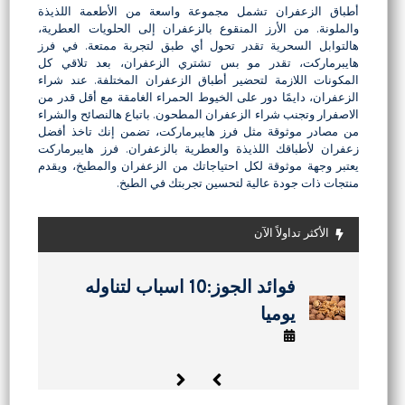
أطباق الزعفران تشمل مجموعة واسعة من الأطعمة اللذيذة
والملونة. من الأرز المنقوع بالزعفران إلى الحلويات العطرية،
هالتوابل السحرية تقدر تحول أي طبق لتجربة ممتعة. في فرز
هايبرماركت، تقدر مو بس تشتري الزعفران، بعد تلاقي كل
المكونات اللازمة لتحضير أطباق الزعفران المختلفة. عند شراء
الزعفران، دايمًا دور على الخيوط الحمراء الغامقة مع أقل قدر من
الاصفرار وتجنب شراء الزعفران المطحون. باتباع هالنصائح والشراء
من مصادر موثوقة مثل فرز هايبرماركت، تضمن إنك تاخذ أفضل
زعفران لأطباقك اللذيذة والعطرية بالزعفران. فرز هايبرماركت
يعتبر وجهة موثوقة لكل احتياجاتك من الزعفران والمطبخ، ويقدم
منتجات ذات جودة عالية لتحسين تجربتك في الطبخ.
الأكثر تداولاً الآن
كيفية صنع اللافاشاك في المنزل:
كيفية صنع اللافاشاك في المنزل:
فوائد المکسرات للصحه و
فوائد الجوز:10 اسباب لتناوله
وصفات حلویات سریعه: جاهزه
وصفات حلویات سریعه: جاهزه
دليل كامل للفاكهة الفارسية
دليل كامل للفاكهة الفارسية
یومیا
خلال 15 دقیقه:
خلال 15 دقیقه:
الجمال:
المجففة
المجففة
يوليو 24, 2024
يوليو 25, 2024
يوليو 24, 2024
سبتمبر 11, 2025
سبتمبر 11, 2025