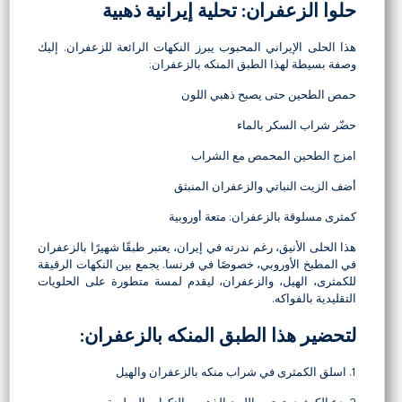
حلوا الزعفران: تحلية إيرانية ذهبية
هذا الحلى الإيراني المحبوب يبرز النكهات الرائعة للزعفران. إليك
وصفة بسيطة لهذا الطبق المنكه بالزعفران:
حمص الطحين حتى يصبح ذهبي اللون
حضّر شراب السكر بالماء
امزج الطحين المحمص مع الشراب
أضف الزيت النباتي والزعفران المنبثق
كمثرى مسلوقة بالزعفران: متعة أوروبية
هذا الحلى الأنيق، رغم ندرته في إيران، يعتبر طبقًا شهيرًا بالزعفران
في المطبخ الأوروبي، خصوصًا في فرنسا. يجمع بين النكهات الرقيقة
للكمثرى، الهيل، والزعفران، ليقدم لمسة متطورة على الحلويات
التقليدية بالفواكه.
لتحضير هذا الطبق المنكه بالزعفران:
1. اسلق الكمثرى في شراب منكه بالزعفران والهيل