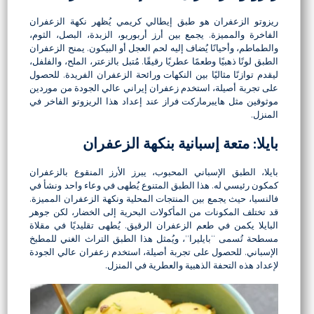
ريزوتو الزعفران هو طبق إيطالي كريمي يُظهر نكهة الزعفران
الفاخرة والمميزة. يجمع بين أرز أربوريو، الزبدة، البصل، الثوم،
والطماطم، وأحيانًا يُضاف إليه لحم العجل أو البيكون. يمنح الزعفران
الطبق لونًا ذهبيًا وطعمًا عطريًا رقيقًا. مُتبل بالزعتر، الملح، والفلفل،
ليقدم توازنًا مثاليًا بين النكهات ورائحة الزعفران الفريدة. للحصول
على تجربة أصيلة، استخدم زعفران إيراني عالي الجودة من موردين
موثوقين مثل هايبرماركت فراز عند إعداد هذا الريزوتو الفاخر في
المنزل.
بايلا: متعة إسبانية بنكهة الزعفران
بايلا، الطبق الإسباني المحبوب، يبرز الأرز المنقوع بالزعفران
كمكون رئيسي له. هذا الطبق المتنوع يُطهى في وعاء واحد ونشأ في
فالنسيا، حيث يجمع بين المنتجات المحلية ونكهة الزعفران المميزة.
قد تختلف المكونات من المأكولات البحرية إلى الخضار، لكن جوهر
البايلا يكمن في طعم الزعفران الرقيق. يُطهى تقليديًا في مقلاة
مسطحة تُسمى “بايليرا”، ويُمثل هذا الطبق التراث الغني للمطبخ
الإسباني. للحصول على تجربة أصيلة، استخدم زعفران عالي الجودة
لإعداد هذه التحفة الذهبية والعطرية في المنزل.