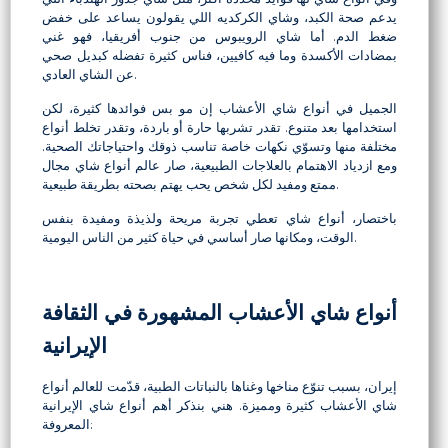
يدعم صحة الكبد، وشاي الكركديه اللي يقولون يساعد على خفض
ضغط الدم. أما شاي الرويبوس من جنوب أفريقيا، فهو غني
بمضادات الأكسدة وما فيه كافيين، فناس كثيرة تفضله كبديل صحي
عن الشاي العادي.
الجميل في أنواع شاي الأعشاب إن مو بس فوائدها كثيرة، لكن
استخدامها بعد متنوع. تقدر تشربها حارة أو باردة، وتقدر تخلط أنواع
مختلفة منها وتسوّي نكهات خاصة تناسب ذوقك واحتياجاتك الصحية.
ومع ازدياد الاهتمام بالعلاجات الطبيعية، صار عالم أنواع شاي مجال
ممتع ومفيد لكل شخص يحب يهتم بصحته بطريقة طبيعية.
باختصار، أنواع شاي تعطي تجربة مريحة ولذيذة ومفيدة بنفس
الوقت، ومكانها صار أساسي في حياة كثير من الناس اليومية.
أنواع شاي الأعشاب المشهورة في الثقافة
الإيرانية
إيران، بسبب تنوّع مناخها وغناها بالنباتات الطبية، قدّمت للعالم أنواع
شاي الأعشاب كثيرة ومميزة. هني بنذكر أهم أنواع شاي الإيرانية
المعروفة: