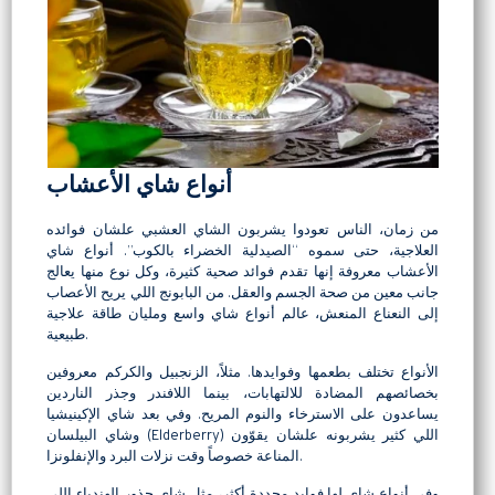
أنواع شاي الأعشاب
من زمان، الناس تعودوا يشربون الشاي العشبي علشان فوائده
العلاجية، حتى سموه “الصيدلية الخضراء بالكوب”. أنواع شاي
الأعشاب معروفة إنها تقدم فوائد صحية كثيرة، وكل نوع منها يعالج
جانب معين من صحة الجسم والعقل. من البابونج اللي يريح الأعصاب
إلى النعناع المنعش، عالم أنواع شاي واسع ومليان طاقة علاجية
طبيعية.
الأنواع تختلف بطعمها وفوايدها. مثلاً، الزنجبيل والكركم معروفين
بخصائصهم المضادة للالتهابات، بينما اللافندر وجذر الناردين
يساعدون على الاسترخاء والنوم المريح. وفي بعد شاي الإكينيشيا
وشاي البيلسان (Elderberry) اللي كثير يشربونه علشان يقوّون
المناعة خصوصاً وقت نزلات البرد والإنفلونزا.
وفي أنواع شاي لها فوايد محددة أكثر، مثل شاي جذور الهندباء اللي