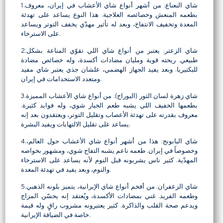
1.شاي النعناع: من أشهر أنواع شاي الأعشاب في إيران، معروف
بطعمه المنعش وخصائصه العلاجية. هذا النوع يساعد على تهدئة
المعدة وتخفيف الانتفاخ، وبعد له تأثير مهدّي يخفف التوتر ويساعد
على الاسترخاء.
2.شاي الزعتر: يعتبر من أنواع شاي اللي تقوّي المناعة بشكل
طبيعي. ريحته قوية ومليان مضادات أكسدة، وله خصائص مضادة
للبكتيريا. وبعد يفيد الجهاز الهضمي، علشان جذي يعتبر شاي مفيد
ومتعدد الاستخدامات في إيران.
3.شاي زهرة لسان الثور (البوراج): من أنواع شاي الأعشاب المميزة
بطعمها الخفيف اللي يشبه طعم الخيار شوي، وله فوايد كثيرة.
معروف بقدرته على تهدئة الأعصاب وتقليل التوتر، ويعتقدون بعد إنه
يساعد على تقليل الالتهابات ويفيد البشرة.
4.شاي البابونج: هذا من أشهر أنواع شاي الأعشاب حول العالم،
وخصوصاً في إيران. طعمه ناعم يشبه التفاح شوي، ومشهور بخواصه
المهدّية. كثير ناس يشربونه قبل النوم لأنه يساعد على الاسترخاء
والنوم، وبعد يفيد في تهدئة المعدة.
5.شاي الزعفران: من أفخم أنواع شاي الإيرانية، يتميز بلونه الذهبي
وطعمه الفريد. غني بمضادات الأكسدة، ويُعتقد إنه يحسّن المزاج
ويدعم صحة القلب والذاكرة. كثير يعتبرونه مشروب راقٍ وله قيمة
خاصة في الضيافة الإيرانية.