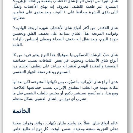
8.شاي الورد: من أجمل أنواع شاي الأعشاب بطعمه ورائحته الزهرية
المميزة. غير طعمه اللطيف، معروف إنه يهدّي الأعصاب ويقلّل
التوتر، وبعد يحتوي على فيتامين C اللي يقوّي البشرة ويحافظ على
نضارتها.
9.شاي اللافندر: من أكثر أنواع شاي الأعشاب شهرة لريحته الهادية
وفوايده المريحة. هذا الشاي يساعد على تخفيف القلق وتحسين
جودة النوم، وبعد يقال إنه يخفف الصداع ويعطي إحساس بالراحة
العامة.
10.شاي حبّ الرشاد (الدسكورينيا صوفيا): هذا النوع يعتبر فريد من
أنواع شاي الأعشاب ومحبوب في بعض الثقافات بسبب خصائصه
المنعشة والمفيدة للهضم. يُعتقد إنه يساعد على تنظيف الجسم من
السموم ويدعم صحة الجهاز التنفسي.
هذي أنواع شاي الإيرانية ما تميّزت بس نكهاتها المتنوعة، لكن بعد لها
مكانة مهمة في الطب التقليدي الإيراني بسبب خصائصها العلاجية.
ومع هذا، دايم يُنصح تستشير دكتور أو مختص بالطب الشعبي قبل ما
تشرب أي نوع من الشاي العشبي بشكل منتظم.
الخاتمة
عالم أنواع شاي فعلاً بحر واسع مليان نكهات، روائح، وفوايد صحية
تخلي التجربة ممتعة ومفيدة بنفس الوقت. كل نوع له طابع خاص