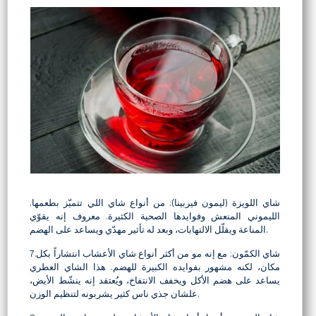
.شاي اللويزة (ليمون فيربينا): من أنواع شاي اللي تتميّز بطعمها
الليموني المنعش وفوايدها الصحية الكثيرة. معروف إنه يقوّي
المناعة ويقلّل الالتهابات، وبعد له تأثير مهدّي ويساعد على الهضم.
7.شاي الكمّون: مع إنه مو من أكثر أنواع شاي الأعشاب انتشاراً بكل
مكان، لكنه مشهور بفوايده الكبيرة للهضم. هذا الشاي العطري
يساعد على هضم الأكل ويخفف الانتفاخ، ويُعتقد إنه ينشّط الأيض،
علشان جذي ناس كثير يشربونه لتنظيم الوزن.