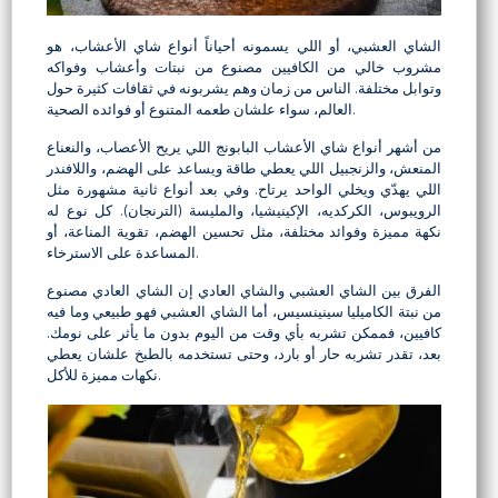
الشاي العشبي، أو اللي يسمونه أحياناً أنواع شاي الأعشاب، هو
مشروب خالي من الكافيين مصنوع من نبتات وأعشاب وفواكه
وتوابل مختلفة. الناس من زمان وهم يشربونه في ثقافات كثيرة حول
العالم، سواء علشان طعمه المتنوع أو فوائده الصحية.
من أشهر أنواع شاي الأعشاب البابونج اللي يريح الأعصاب، والنعناع
المنعش، والزنجبيل اللي يعطي طاقة ويساعد على الهضم، واللافندر
اللي يهدّي ويخلي الواحد يرتاح. وفي بعد أنواع ثانية مشهورة مثل
الرويبوس، الكركديه، الإكينيشيا، والمليسة (الترنجان). كل نوع له
نكهة مميزة وفوائد مختلفة، مثل تحسين الهضم، تقوية المناعة، أو
المساعدة على الاسترخاء.
الفرق بين الشاي العشبي والشاي العادي إن الشاي العادي مصنوع
من نبتة الكاميليا سينينسيس، أما الشاي العشبي فهو طبيعي وما فيه
كافيين، فممكن تشربه بأي وقت من اليوم بدون ما يأثر على نومك.
بعد، تقدر تشربه حار أو بارد، وحتى تستخدمه بالطبخ علشان يعطي
نكهات مميزة للأكل.