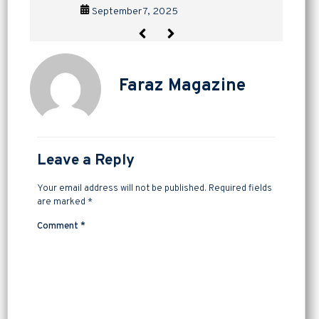
September 2, 2025
September 11, 2025
September 7, 2025
September 4, 2025
September 2, 2025
September 11, 2025
Faraz Magazine
Leave a Reply
Your email address will not be published.
Required fields
are marked
*
Comment
*