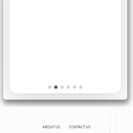
September 7, 2025
Herbal Teas for Cold and Flu:
Natural Relief That Works
Introduction
[…]
ABOUT US
CONTACT US