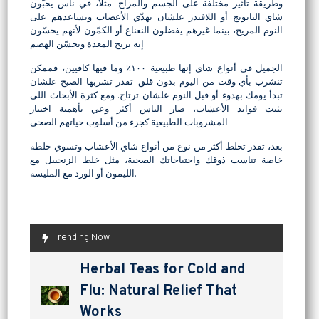
وطريقة تأثير مختلفة على الجسم والمزاج. مثلاً، في ناس يحبّون
شاي البابونج أو اللافندر علشان يهدّي الأعصاب ويساعدهم على
النوم المريح، بينما غيرهم يفضلون النعناع أو الكمّون لأنهم يحسّون
إنه يريح المعدة ويحسّن الهضم.
الجميل في أنواع شاي إنها طبيعية ١٠٠٪ وما فيها كافيين، فممكن
تنشرب بأي وقت من اليوم بدون قلق. تقدر تشربها الصبح علشان
تبدأ يومك بهدوء أو قبل النوم علشان ترتاح. ومع كثرة الأبحاث اللي
تثبت فوايد الأعشاب، صار الناس أكثر وعي بأهمية اختيار
المشروبات الطبيعية كجزء من أسلوب حياتهم الصحي.
بعد، تقدر تخلط أكثر من نوع من أنواع شاي الأعشاب وتسوي خلطة
خاصة تناسب ذوقك واحتياجاتك الصحية، مثل خلط الزنجبيل مع
الليمون أو الورد مع المليسة.
Trending Now
are pickles good for
How to Make Lavashak at
Herbal Teas for Cold and
Homemade Yogurt vs Store
are pickles good for
How to Make Lavashak at
digestion? a tangy way to
Home: A Complete Guide to
Flu: Natural Relief That
Bought: Which Is the Better
digestion? a tangy way to
Home: A Complete Guide to
support gut health
Persian Fruit Leather
Works
Choice?
support gut health
Persian Fruit Leather